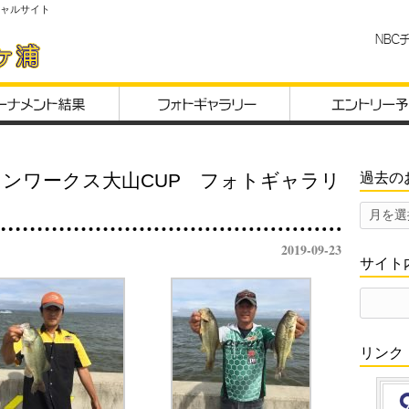
シャルサイト
過去の
マリンワークス大山CUP フォトギャラリ
過
去
2019-09-23
の
サイト
お
知
検
ら
索:
せ
リンク